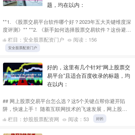
题，均在以内：
**1. 《股票交易平台软件哪个好？2023年五大关键维度深
度评测》** **2. 《新手如何选择股票交易软件？这份避坑
指南请收好》** **3. 《股票交易软....
栏目：
安全股票配资门户
阅读：
156
安全股票配资门户
好的，这里有几个针对“网上股票交
易平台”且适合百度收录的标题，均
在以内：
## 网上股票交易平台怎么选？这5个关键点帮你避开陷
阱，快速上手！ 随着互联网技术的飞速发展，网上股票
交易平台已经成为广大投资者进入股市的主要通道。面对
栏目：
炒股股票配资网
阅读：
53
好的
市场上琳....