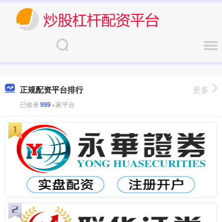
正规配资平台排行
更多
已收录
999
+家平台