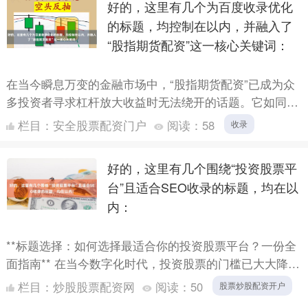
好的，这里有几个为百度收录优化
的标题，均控制在以内，并融入了
“股指期货配资”这一核心关键词：
在当今瞬息万变的金融市场中，“股指期货配资”已成为众
多投资者寻求杠杆放大收益时无法绕开的话题。它如同一
把锋利的双刃剑，既能凭借资金杠杆撬动可观的潜在利
栏目：
安全股票配资门户
阅读：
58
收录
润，也潜藏....
好的，这里有几个围绕“投资股票平
台”且适合SEO收录的标题，均在以
内：
**标题选择：如何选择最适合你的投资股票平台？一份全
面指南** 在当今数字化时代，投资股票的门槛已大大降
低，但面对市场上琳琅满目的投资股票平台，新手乃至有
栏目：
炒股股票配资网
阅读：
50
股票炒股配资开户
一定经....