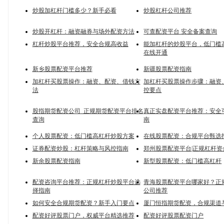
炒股加杠杆门槛多少？新手必看
炒股杠杆公司推荐
炒股开杠杆：融资融券与场外配资方法
可查配资平台 安全备案查询
杠杆炒股平台推荐，安全合规高收益
能加杠杆的炒股平台，低门槛
在线开通
新乡股票配资平台推荐
新疆股票配资指南
加杠杆买股票操作：融资、配资、借钱方
加杠杆买股票操作步骤：融资
法
控要点
股指期货配资公司_正规期货配资平台排名
真正实盘配资平台推荐：安全
查询
南
个人股票配资：低门槛高杠杆炒股方案
在线股票配资：合规平台甄选
证券配资炒股：杠杆策略与风控指南
郑州股票配资平台|正规杠杆资
新余股票配资指南
新型股票配资：低门槛高杠杆
配资咨询平台推荐：正规杠杆炒股平台选
青海股票配资平台哪家好？正
择指南
公司推荐
如何安全合规期货配资？新手入门要点
厦门恒指期货配资，合规渠道
配资好评股票门户，权威平台精选推荐
配资好评股票配资门户