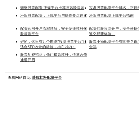
鹤壁股票配资 正规平台推荐与风险提示
实盘股票配资平台排名，正规
汾阳股票配资，正规平台与操作要点速览
汾阳股票配资正规平台指南
配资官网开户流程详解，安全便捷杠杆炒
配资炒股官网开户，安全便捷
股首选平台
速交易新体验。
好的，这里有几个围绕“投资股票平台”且
股票小额配资平台有哪些？低
适合SEO收录的标题，均在以内：
全吗
股票配资招商：低门槛高杠杆，快速合作
通道开启
查看网站首页:
炒股杠杆配资平台