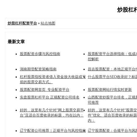
炒股杠杆
炒股杠杆配资平台
»
站点地图
最新文章
股票配资步骤与风控指南
股票配资平台选择指南：低成
控解析
湖南期货配资策略指南
昌吉股票配资：本地正规平台
杠杆股票指投资者借入资金放大收益或亏
什么股票平台SEO收录好？标
损的股票交易方式。
股票配资网首页_专业配资平台
股票配资网站行情实时更新
实盘股票杠杆平台 正规配资公司排名
山西配资炒股平台排名，正规
司推荐
好的，这里有几个针对“网上股票交易平
好的，这里有几个针对“股票
台”且适合百度收录的标题，均在以内：
件”优化、适合百度收录的标
内：
辽宁配资公司推荐｜正规平台与风控指南
辽宁股票配资：合规平台与风