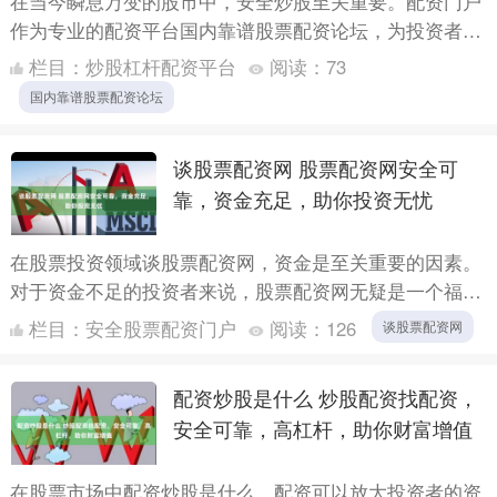
在当今瞬息万变的股市中，安全炒股至关重要。配资门户
作为专业的配资平台国内靠谱股票配资论坛，为投资者提
供安全可靠的炒股环境。 杠杆配资可以放大收益，因为
栏目：
炒股杠杆配资平台
阅读：
73
投资者可以....
国内靠谱股票配资论坛
谈股票配资网 股票配资网安全可
靠，资金充足，助你投资无忧
在股票投资领域谈股票配资网，资金是至关重要的因素。
对于资金不足的投资者来说，股票配资网无疑是一个福
音。它可以为投资者提供杠杆资金，放大投资收益。 期
栏目：
安全股票配资门户
阅读：
126
谈股票配资网
货配资提供杠....
配资炒股是什么 炒股配资找配资，
安全可靠，高杠杆，助你财富增值
在股票市场中配资炒股是什么，配资可以放大投资者的资