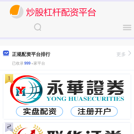
正规配资平台排行
更多
已收录
999
+家平台