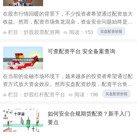
在股市行情回暖的背景下，不少投资者希望通过配资放大
收益。然而，配资市场鱼龙混杂，资金安全问题始终是悬
在投资者头上的“达摩克利斯之剑”。本文将为您梳理识别
栏目：
炒股股票配资网
阅读：
153
实盘配资炒股
正规配资....
可查配资平台 安全备案查询
在当前的金融市场环境下，越来越多的投资者希望通过配
资方式放大资金效应。然而实盘配资炒股，配资平台鱼龙
混杂，如何辨别正规平台、避免资金损失成为每位投资者
栏目：
炒股杠杆配资平台
阅读：
196
实盘配资炒股
必须面对的....
如何安全合规期货配资？新手入门
要点