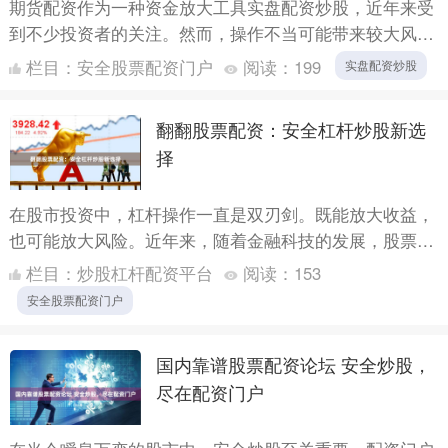
期货配资作为一种资金放大工具实盘配资炒股，近年来受
到不少投资者的关注。然而，操作不当可能带来较大风
险。本文将围绕“如何安全合规期货配资”这一核心问题，
栏目：
安全股票配资门户
阅读：
199
实盘配资炒股
为新手梳理....
翻翻股票配资：安全杠杆炒股新选
择
在股市投资中，杠杆操作一直是双刃剑。既能放大收益，
也可能放大风险。近年来，随着金融科技的发展，股票配
资行业经历了从野蛮生长到规范发展的转变。其中，“翻
栏目：
炒股杠杆配资平台
阅读：
153
翻股票配资....
安全股票配资门户
国内靠谱股票配资论坛 安全炒股，
尽在配资门户