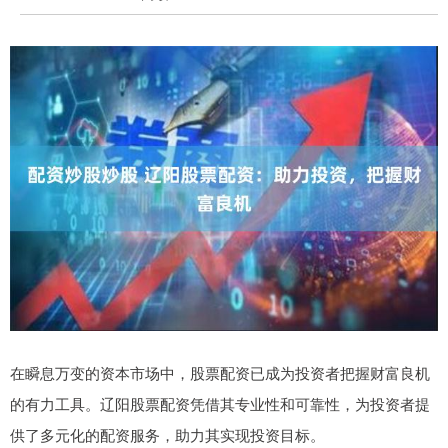
在瞬息万变的资本市场中，股票配资已成为投资者把握财富良机
的有力工具。辽阳股票配资凭借其专业性和可靠性，为投资者提
供了多元化的配资服务，助力其实现投资目标。