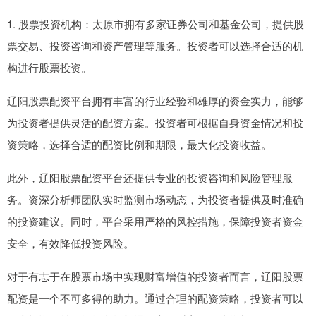
1. 股票投资机构：太原市拥有多家证券公司和基金公司，提供股
票交易、投资咨询和资产管理等服务。投资者可以选择合适的机
构进行股票投资。
辽阳股票配资平台拥有丰富的行业经验和雄厚的资金实力，能够
为投资者提供灵活的配资方案。投资者可根据自身资金情况和投
资策略，选择合适的配资比例和期限，最大化投资收益。
此外，辽阳股票配资平台还提供专业的投资咨询和风险管理服
务。资深分析师团队实时监测市场动态，为投资者提供及时准确
的投资建议。同时，平台采用严格的风控措施，保障投资者资金
安全，有效降低投资风险。
对于有志于在股票市场中实现财富增值的投资者而言，辽阳股票
配资是一个不可多得的助力。通过合理的配资策略，投资者可以