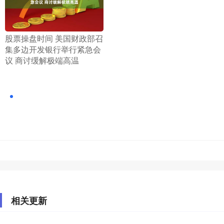
​股票操盘时间 美国财政部召
集多边开发银行举行紧急会
议 商讨缓解极端高温
相关更新