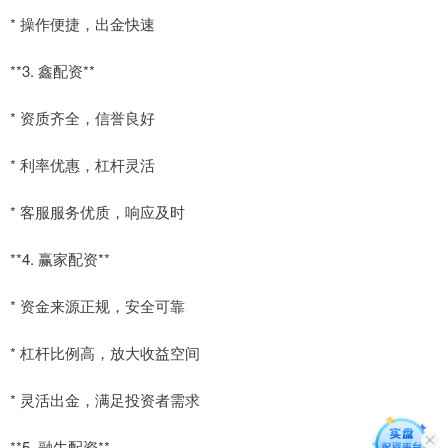
* 操作便捷，出金快速
**3. 鑫配资**
* 资质齐全，信誉良好
* 利率优惠，杠杆灵活
* 客服服务优质，响应及时
**4. 赢家配资**
* 资金来源正规，安全可靠
* 杠杆比例高，放大收益空间
* 灵活出金，满足投资者需求
**5. 融牛配资**