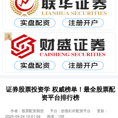
证券股票投资学 权威榜单！最全股票配
资平台排行榜
作者：股票配资期货
平台：炒股杠杆配资平台
更新：
2025-09-24 10:01:04
阅读：159