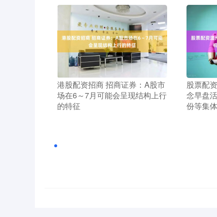
​港股配资招商 招商证券：A股市
​股票配
场在6～7月可能会呈现结构上行
念早盘活
的特征
份等集