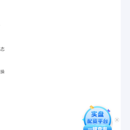
信
动态
和操