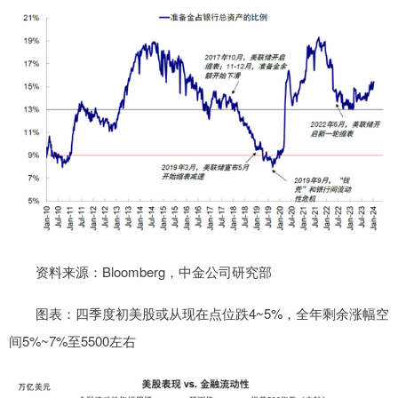
资料来源：Bloomberg，中金公司研究部
图表：四季度初美股或从现在点位跌4~5%，全年剩余涨幅空
间5%~7%至5500左右