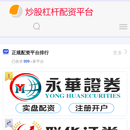
正规配资平台排行
更多
已收录
999
+家平台