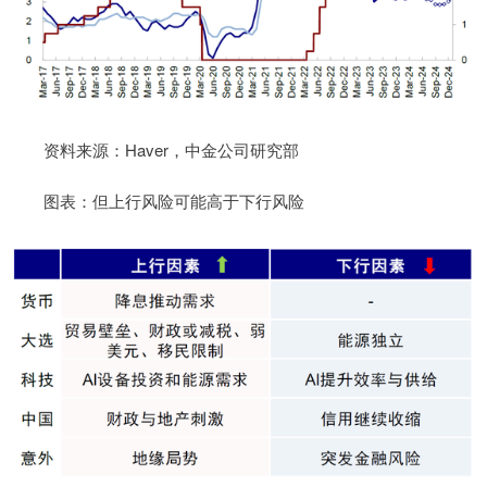
资料来源：Haver，中金公司研究部
图表：但上行风险可能高于下行风险