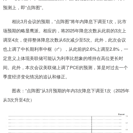
预测上，即“点阵图”。
相比3月会议的预期，“点阵图”将年内降息下调至1次，比市
场预期的略显鹰派。相应的，将2025年降息次数从此前的3次上
调至4次，使得整体降息次数从6次减少至5次。此外，此次会议
也上调了中长期利率中枢（r*），从此前的2.6%上调至2.8%，一
定意义上体现美联储可能认为利率比想象的维持在高位更长时
间。此外，本次会议美联储上调了PCE的预测，算是对过去一个
季度经济变化情况的追认和修正。
图表：“点阵图”从3月预期的年内3次降息下调至1次（2025年
从3次升至4次）