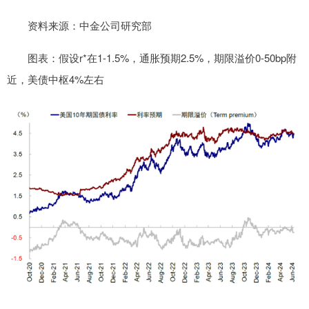
资料来源：中金公司研究部
图表：假设r*在1-1.5%，通胀预期2.5%，期限溢价0-50bp附
近，美债中枢4%左右