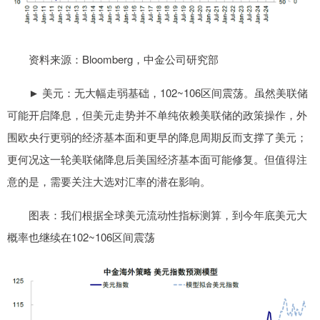
资料来源：Bloomberg，中金公司研究部
► 美元：无大幅走弱基础，102~106区间震荡。虽然美联储
可能开启降息，但美元走势并不单纯依赖美联储的政策操作，外
围欧央行更弱的经济基本面和更早的降息周期反而支撑了美元；
更何况这一轮美联储降息后美国经济基本面可能修复。但值得注
意的是，需要关注大选对汇率的潜在影响。
图表：我们根据全球美元流动性指标测算，到今年底美元大
概率也继续在102~106区间震荡