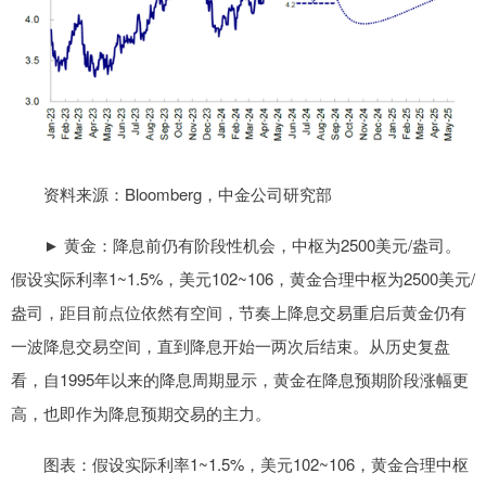
资料来源：Bloomberg，中金公司研究部
► 黄金：降息前仍有阶段性机会，中枢为2500美元/盎司。
假设实际利率1~1.5%，美元102~106，黄金合理中枢为2500美元/
盎司，距目前点位依然有空间，节奏上降息交易重启后黄金仍有
一波降息交易空间，直到降息开始一两次后结束。从历史复盘
看，自1995年以来的降息周期显示，黄金在降息预期阶段涨幅更
高，也即作为降息预期交易的主力。
图表：假设实际利率1~1.5%，美元102~106，黄金合理中枢