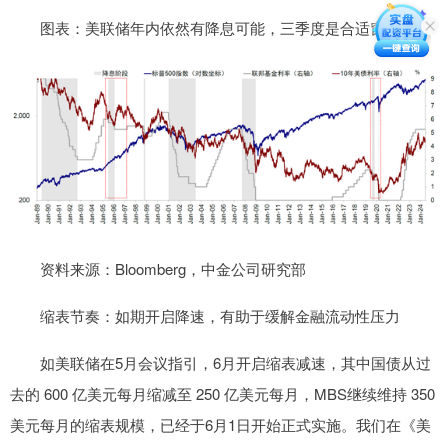
图表：美联储年内依然有降息可能，三季度是合适窗口
资料来源：Bloomberg，中金公司研究部
缩表节奏：如期开启降速，有助于缓解金融流动性压力
如美联储在5月会议指引，6月开启缩表减速，其中国债从过
去的 600 亿美元每月缩减至 250 亿美元每月，MBS继续维持 350
美元每月的缩表规模，已经于6月1日开始正式实施。我们在《美