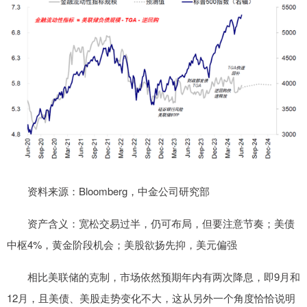
资料来源：Bloomberg，中金公司研究部
资产含义：宽松交易过半，仍可布局，但要注意节奏；美债
中枢4%，黄金阶段机会；美股欲扬先抑，美元偏强
相比美联储的克制，市场依然预期年内有两次降息，即9月和
12月，且美债、美股走势变化不大，这从另外一个角度恰恰说明