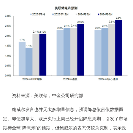
资料来源：美联储，中金公司研究部
鲍威尔发言也并无太多增量信息，强调降息依然依数据而
定。即便加拿大、欧洲央行上周已经开启降息周期，引发了市场
期待全球“降息潮”的预期，但鲍威尔的表态仍较为克制，表示政